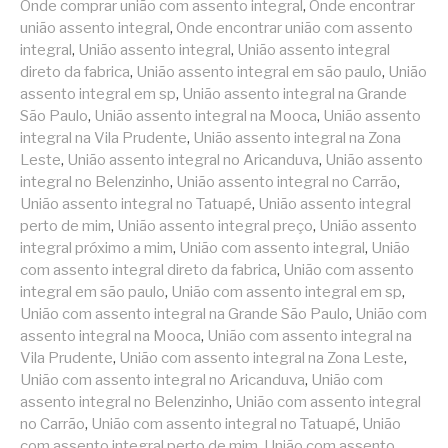
Onde comprar união com assento integral
,
Onde encontrar
união assento integral
,
Onde encontrar união com assento
integral
,
União assento integral
,
União assento integral
direto da fabrica
,
União assento integral em são paulo
,
União
assento integral em sp
,
União assento integral na Grande
São Paulo
,
União assento integral na Mooca
,
União assento
integral na Vila Prudente
,
União assento integral na Zona
Leste
,
União assento integral no Aricanduva
,
União assento
integral no Belenzinho
,
União assento integral no Carrão
,
União assento integral no Tatuapé
,
União assento integral
perto de mim
,
União assento integral preço
,
União assento
integral próximo a mim
,
União com assento integral
,
União
com assento integral direto da fabrica
,
União com assento
integral em são paulo
,
União com assento integral em sp
,
União com assento integral na Grande São Paulo
,
União com
assento integral na Mooca
,
União com assento integral na
Vila Prudente
,
União com assento integral na Zona Leste
,
União com assento integral no Aricanduva
,
União com
assento integral no Belenzinho
,
União com assento integral
no Carrão
,
União com assento integral no Tatuapé
,
União
com assento integral perto de mim
,
União com assento