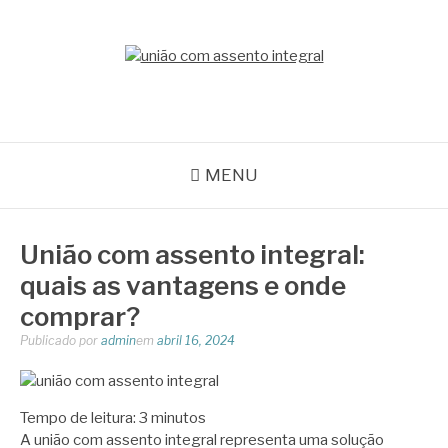
Pular
para
o
BLOG ACEFLAN
conteúdo
Líder em Acessórios Industriais
MENU
União com assento integral:
quais as vantagens e onde
comprar?
Publicado por
admin
em
abril 16, 2024
Tempo de leitura:
3
minutos
A união com assento integral representa uma solução